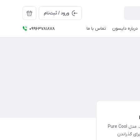
ورود / ثبت‌نام
درباره دایسون
تماس با ما
09963781878
با طراحی منحصر به فرد و فضایی برند دایسون و پنکه بدون پره قدرتمند، مدل Pure Cool
 برای گذراندن