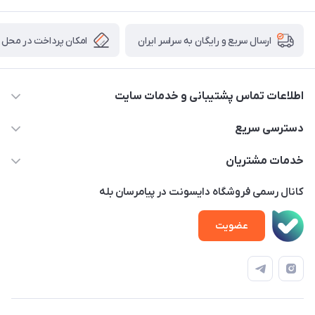
امکان پرداخت در محل
ارسال سریع و رایگان به سراسر ایران
اطلاعات تماس پشتیبانی و خدمات سایت
02122913970 داخلی 219
دسترسی سریع
info@dysonet.com
خانه
خدمات مشتریان
تهران - بلوار میرداماد – خیابان نسا – کوچه غفاری ( زرنگار سابق ) –
محصولات
امور مشتریان
پلاک 23 – طبقه 3
کانال رسمی فروشگاه دایسونت در پیامرسان بله
اخبار و مقالات
حساب کاربری
عضویت
ویدئو‌های آموزشی
قوانین و مقررات
دفترچه راهنمای محصولات
درباره ما
تماس با ما