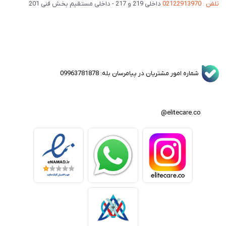
تلفن : 02122913970
داخلی 219 و 217 - داخلی مستقیم بخش فنی 201
شماره امور مشتریان در پیامرسان بله: 09963781878
elitecare.co@