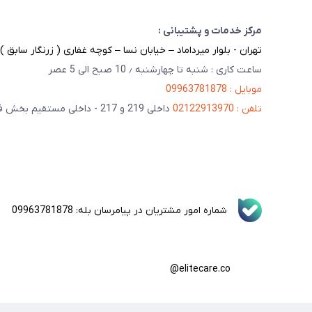
مرکز خدمات و پشتیبانی :
تهران - بلوار میرداماد – خیابان نسا – کوچه غفاری ( زرنگار سابق ) – پلاک 23 
ساعت کاری : شنبه تا چهارشنبه ٫ 10 صبح الی 5 عصر
موبایل : 09963781878
تلفن : 02122913970
داخلی 219 و 217 - داخلی مستقیم بخش فنی 201
شماره امور مشتریان در پیامرسان بله: 09963781878
elitecare.co@