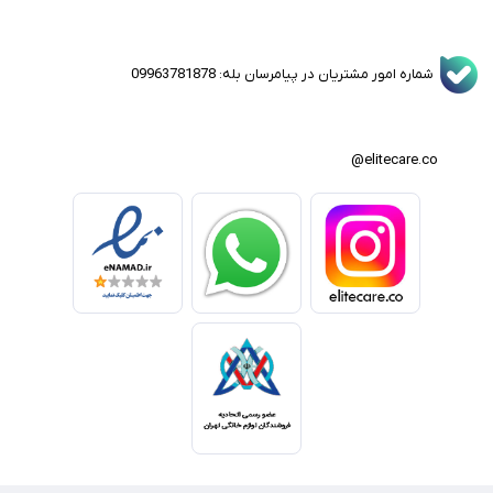
شماره امور مشتریان در پیامرسان بله: 09963781878
elitecare.co@