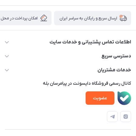
امکان پرداخت در محل
ارسال سریع و رایگان به سراسر ایران
اطلاعات تماس پشتیبانی و خدمات سایت
02122913970 داخلی 219
دسترسی سریع
info@dysonet.com
خانه
خدمات مشتریان
تهران - بلوار میرداماد – خیابان نسا – کوچه غفاری ( زرنگار سابق ) –
محصولات
امور مشتریان
پلاک 23 – طبقه 3
کانال رسمی فروشگاه دایسونت در پیامرسان بله
اخبار و مقالات
حساب کاربری
عضویت
ویدئو‌های آموزشی
قوانین و مقررات
دفترچه راهنمای محصولات
درباره ما
تماس با ما