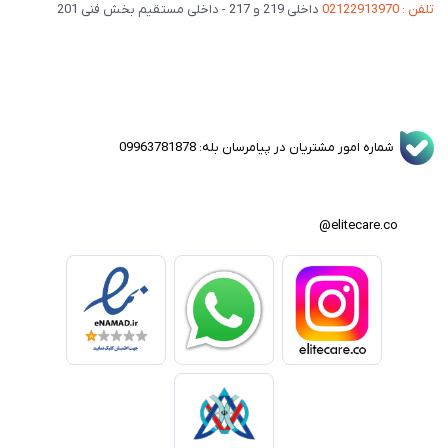
تلفن : 02122913970
داخلی 219 و 217 - داخلی مستقیم بخش فنی 201
شماره امور مشتریان در پیامرسان بله: 09963781878
elitecare.co@