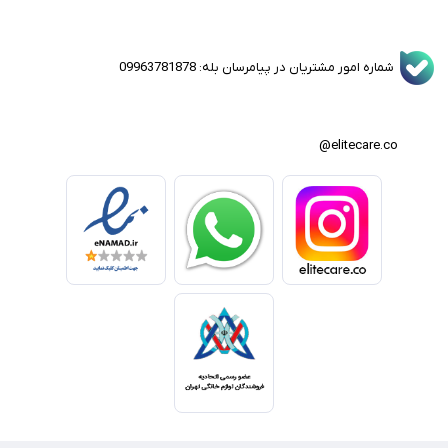
شماره امور مشتریان در پیامرسان بله: 09963781878
elitecare.co@