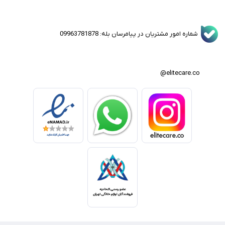
شماره امور مشتریان در پیامرسان بله: 09963781878
elitecare.co@