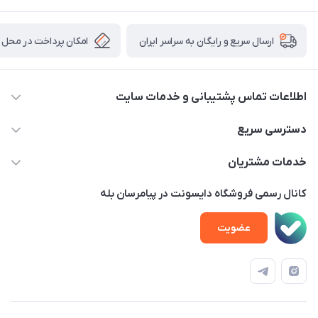
امکان پرداخت در محل
ارسال سریع و رایگان به سراسر ایران
اطلاعات تماس پشتیبانی و خدمات سایت
02122913970 داخلی 219
دسترسی سریع
info@dysonet.com
خانه
خدمات مشتریان
تهران - بلوار میرداماد – خیابان نسا – کوچه غفاری ( زرنگار سابق ) –
محصولات
امور مشتریان
پلاک 23 – طبقه 3
کانال رسمی فروشگاه دایسونت در پیامرسان بله
اخبار و مقالات
حساب کاربری
عضویت
ویدئو‌های آموزشی
قوانین و مقررات
دفترچه راهنمای محصولات
درباره ما
تماس با ما