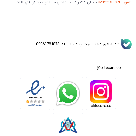
تلفن : 02122913970
داخلی 219 و 217 - داخلی مستقیم بخش فنی 201
شماره امور مشتریان در پیامرسان بله: 09963781878
elitecare.co@