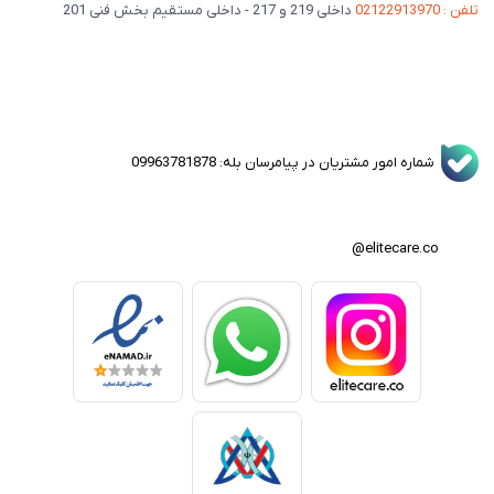
تلفن : 02122913970
داخلی 219 و 217 - داخلی مستقیم بخش فنی 201
شماره امور مشتریان در پیامرسان بله: 09963781878
elitecare.co@