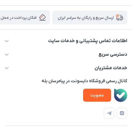
امکان پرداخت در محل
ارسال سریع و رایگان به سراسر ایران
اطلاعات تماس پشتیبانی و خدمات سایت
02122913970 داخلی 219
دسترسی سریع
info@dysonet.com
خانه
خدمات مشتریان
تهران - بلوار میرداماد – خیابان نسا – کوچه غفاری ( زرنگار سابق ) –
محصولات
امور مشتریان
پلاک 23 – طبقه 3
کانال رسمی فروشگاه دایسونت در پیامرسان بله
اخبار و مقالات
حساب کاربری
عضویت
ویدئو‌های آموزشی
قوانین و مقررات
دفترچه راهنمای محصولات
درباره ما
تماس با ما