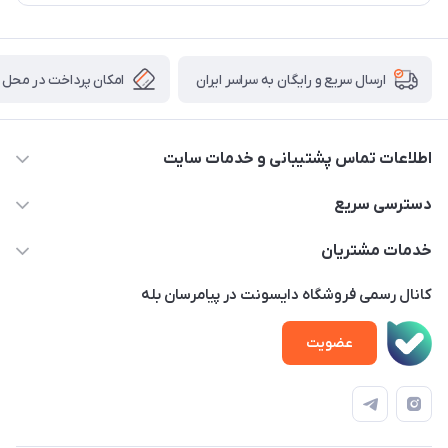
امکان پرداخت در محل
ارسال سریع و رایگان به سراسر ایران
اطلاعات تماس پشتیبانی و خدمات سایت
02122913970 داخلی 219
دسترسی سریع
info@dysonet.com
خانه
خدمات مشتریان
تهران - بلوار میرداماد – خیابان نسا – کوچه غفاری ( زرنگار سابق ) –
محصولات
امور مشتریان
پلاک 23 – طبقه 3
کانال رسمی فروشگاه دایسونت در پیامرسان بله
اخبار و مقالات
حساب کاربری
عضویت
ویدئو‌های آموزشی
قوانین و مقررات
دفترچه راهنمای محصولات
درباره ما