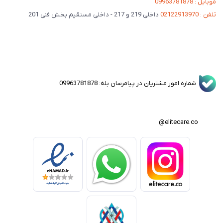
موبایل : 09963781878
تلفن : 02122913970
داخلی 219 و 217 - داخلی مستقیم بخش فنی 201
شماره امور مشتریان در پیامرسان بله: 09963781878
elitecare.co@