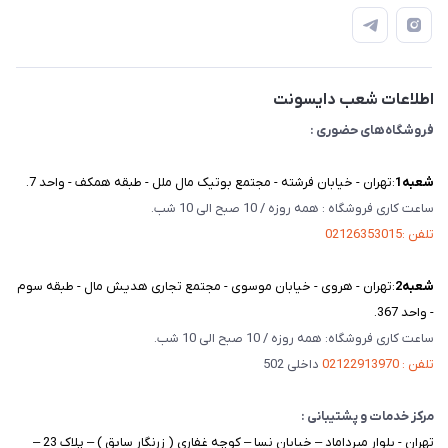
دفترچه راهنمای محصولات
درباره ما
تماس با ما
اطلاعات شعب دایسونت
فروشگاه‌های حضوری :
شعبه‌1
:تهران - خیابان فرشته - مجتمع بوتیک مال ملل - طبقه همکف - واحد 7.
ساعت کاری فروشگاه : همه روزه / 10 صبح الی 10 شب.
تلفن :02126353015
شعبه‌2
:تهران - هروی - خیابان موسوی - مجتمع تجاری هدیش مال - طبقه سوم
- واحد 367.
ساعت کاری فروشگاه: همه روزه / 10 صبح الی 10 شب.
تلفن : 02122913970
داخلی 502
مرکز خدمات و پشتیبانی :
تهران - بلوار میرداماد – خیابان نسا – کوچه غفاری ( زرنگار سابق ) – پلاک 23 –