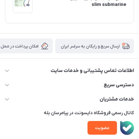
slim submarine
امکان پرداخت در محل
ارسال سریع و رایگان به سراسر ایران
اطلاعات تماس پشتیبانی و خدمات سایت
02122913970 داخلی 219
دسترسی سریع
info@dysonet.com
خانه
خدمات مشتریان
تهران - بلوار میرداماد – خیابان نسا – کوچه غفاری ( زرنگار سابق ) –
محصولات
امور مشتریان
پلاک 23 – طبقه 3
کانال رسمی فروشگاه دایسونت در پیامرسان بله
اخبار و مقالات
حساب کاربری
عضویت
ویدئو‌های آموزشی
قوانین و مقررات