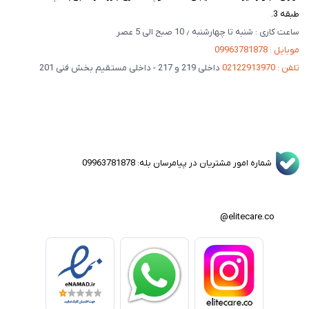
طبقه 3.
ساعت کاری : شنبه تا چهارشنبه ٫ 10 صبح الی 5 عصر
موبایل : 09963781878
تلفن : 02122913970
داخلی 219 و 217 - داخلی مستقیم بخش فنی 201
شماره امور مشتریان در پیامرسان بله: 09963781878
elitecare.co@