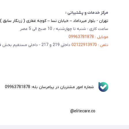
مرکز خدمات و پشتیبانی :
تهران - بلوار میرداماد – خیابان نسا – کوچه غفاری ( زرنگار سابق ) – پلاک 23 
ساعت کاری : شنبه تا چهارشنبه ٫ 10 صبح الی 5 عصر
موبایل : 09963781878
تلفن : 02122913970
داخلی 219 و 217 - داخلی مستقیم بخش فنی 201
شماره امور مشتریان در پیامرسان بله: 09963781878
elitecare.co@