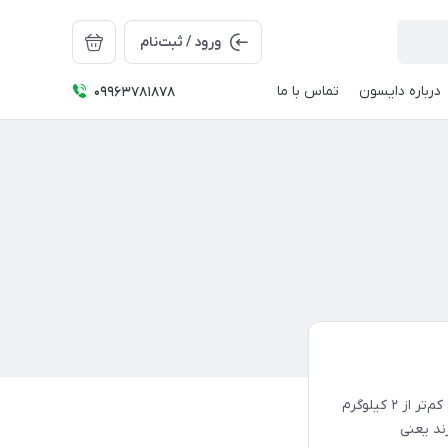
ورود / ثبت‌نام
درباره دایسون
تماس با ما
09963781878
دایسون جدیدترین جارو شارژی عصایی خود را با طراحی فوق‌باریک و وزنی کم‌تر از ۲ کیلوگرم
ند یعنی