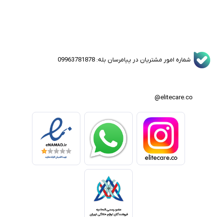
شماره امور مشتریان در پیامرسان بله: 09963781878
elitecare.co@