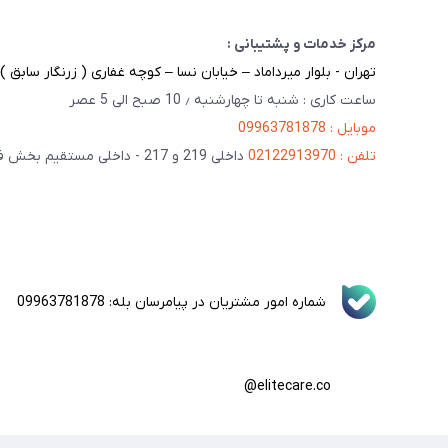
مرکز خدمات و پشتیبانی :
تهران - بلوار میرداماد – خیابان نسا – کوچه غفاری ( زرنگار سابق ) – پلاک 23 
ساعت کاری : شنبه تا چهارشنبه ٫ 10 صبح الی 5 عصر
موبایل : 09963781878
تلفن : 02122913970
داخلی 219 و 217 - داخلی مستقیم بخش فنی 201
شماره امور مشتریان در پیامرسان بله: 09963781878
elitecare.co@