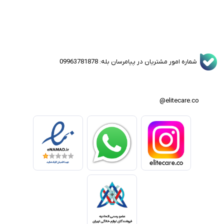
شماره امور مشتریان در پیامرسان بله: 09963781878
elitecare.co@