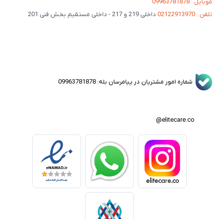
موبایل : 09963781878
تلفن : 02122913970
داخلی 219 و 217 - داخلی مستقیم بخش فنی 201
شماره امور مشتریان در پیامرسان بله: 09963781878
elitecare.co@