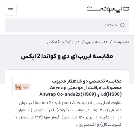
دایسونت
/
مقایسه ایررپ آی دی و کوآندا 2 ایکس
مقایسه ایررپ آی دی و کوآندا 2 ایکس
مقایسه تخصصی دو شاهکار محبوب
محصولات مراقبت از مو یعنی Airwrap
i.d(HS08) و Airwrap Co-anda2x(HS09)
تفاوت اصلی بین Dyson Airwrap i.d. و Coanda 2x در توان
مصرفی (۱۳۰۰ وات در مقابل ۱۷۰۰ وات)، قدرت موتور (۱۱۰ هزار
دور در دقیقه در برابر ۱۵۰ هزار دور)، فشار هوا (۳.۲ در مقابل ۷
کیلوپاسکال) و اکسسوری‌...