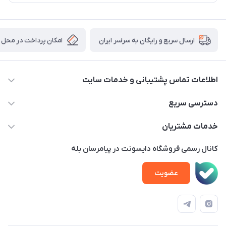
امکان پرداخت در محل
ارسال سریع و رایگان به سراسر ایران
اطلاعات تماس پشتیبانی و خدمات سایت
02122913970 داخلی 219
دسترسی سریع
info@dysonet.com
خانه
خدمات مشتریان
تهران - بلوار میرداماد – خیابان نسا – کوچه غفاری ( زرنگار سابق ) –
محصولات
امور مشتریان
پلاک 23 – طبقه 3
کانال رسمی فروشگاه دایسونت در پیامرسان بله
اخبار و مقالات
حساب کاربری
عضویت
ویدئو‌های آموزشی
قوانین و مقررات
دفترچه راهنمای محصولات
درباره ما