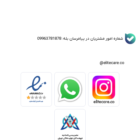
شماره امور مشتریان در پیامرسان بله: 09963781878
elitecare.co@