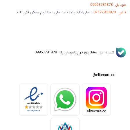
موبایل : 09963781878
تلفن : 02122913970
داخلی 219 و 217 - داخلی مستقیم بخش فنی 201
شماره امور مشتریان در پیامرسان بله: 09963781878
elitecare.co@