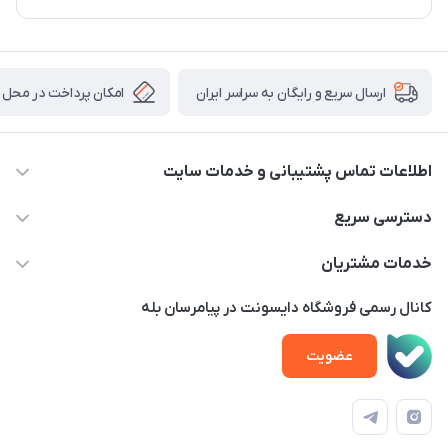
امکان پرداخت در محل
ارسال سریع و رایگان به سراسر ایران
اطلاعات تماس پشتیبانی و خدمات سایت
02122913970 داخلی 219
دسترسی سریع
info@dysonet.com
خانه
خدمات مشتریان
تهران - بلوار میرداماد – خیابان نسا – کوچه غفاری ( زرنگار سابق ) –
محصولات
امور مشتریان
پلاک 23 – طبقه 3
کانال رسمی فروشگاه دایسونت در پیامرسان بله
اخبار و مقالات
حساب کاربری
عضویت
ویدئو‌های آموزشی
قوانین و مقررات
دفترچه راهنمای محصولات
درباره ما