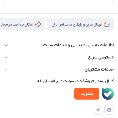
امکان پرداخت در محل
ارسال سریع و رایگان به سراسر ایران
اطلاعات تماس پشتیبانی و خدمات سایت
02122913970 داخلی 219
دسترسی سریع
info@dysonet.com
خانه
خدمات مشتریان
تهران - بلوار میرداماد – خیابان نسا – کوچه غفاری ( زرنگار سابق ) –
محصولات
امور مشتریان
پلاک 23 – طبقه 3
کانال رسمی فروشگاه دایسونت در پیامرسان بله
اخبار و مقالات
حساب کاربری
عضویت
ویدئو‌های آموزشی
قوانین و مقررات
دفترچه راهنمای محصولات
درباره ما