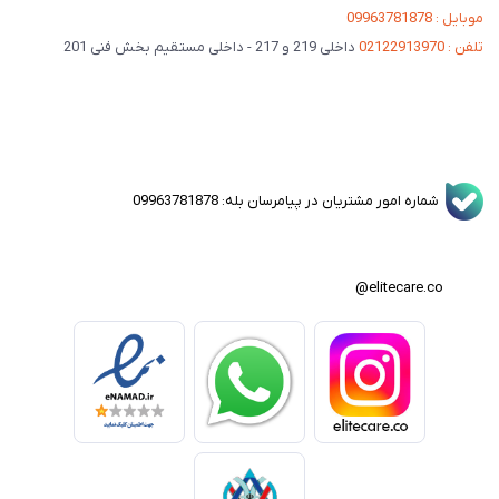
موبایل : 09963781878
تلفن : 02122913970
داخلی 219 و 217 - داخلی مستقیم بخش فنی 201
شماره امور مشتریان در پیامرسان بله: 09963781878
elitecare.co@