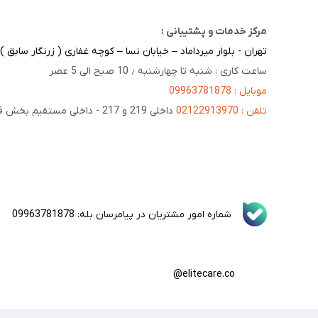
مرکز خدمات و پشتیبانی :
تهران - بلوار میرداماد – خیابان نسا – کوچه غفاری ( زرنگار سابق ) – پلاک 23 
ساعت کاری : شنبه تا چهارشنبه ٫ 10 صبح الی 5 عصر
موبایل : 09963781878
تلفن : 02122913970
داخلی 219 و 217 - داخلی مستقیم بخش فنی 201
شماره امور مشتریان در پیامرسان بله: 09963781878
elitecare.co@