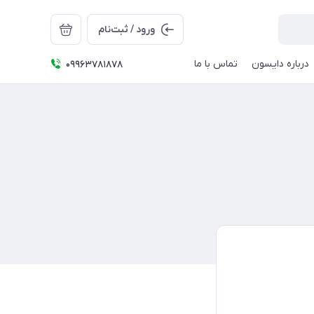
ورود / ثبت‌نام
درباره دایسون
تماس با ما
09963781878