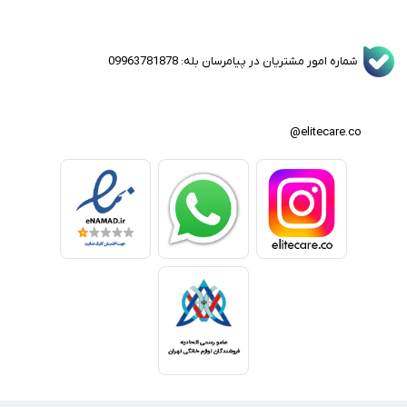
شماره امور مشتریان در پیامرسان بله: 09963781878
elitecare.co@