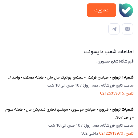
اخبار و مقالات
حساب کاربری
عضویت
ویدئو‌های آموزشی
قوانین و مقررات
دفترچه راهنمای محصولات
درباره ما
تماس با ما
اطلاعات شعب دایسونت
فروشگاه‌های حضوری :
شعبه‌1
:تهران - خیابان فرشته - مجتمع بوتیک مال ملل - طبقه همکف - واحد 7.
ساعت کاری فروشگاه : همه روزه / 10 صبح الی 10 شب.
تلفن :02126353015
شعبه‌2
:تهران - هروی - خیابان موسوی - مجتمع تجاری هدیش مال - طبقه سوم
- واحد 367.
ساعت کاری فروشگاه: همه روزه / 10 صبح الی 10 شب.
تلفن : 02122913970
داخلی 502