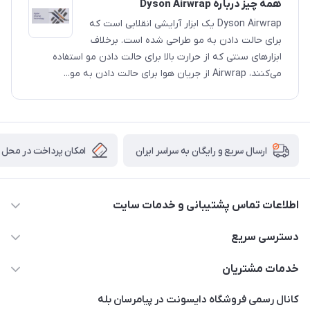
همه چیز درباره Dyson Airwrap
Dyson Airwrap یک ابزار آرایشی انقلابی است که
برای حالت دادن به مو طراحی شده است. برخلاف
ابزارهای سنتی که از حرارت بالا برای حالت دادن مو استفاده
می‌کنند، Airwrap از جریان هوا برای حالت دادن به مو...
امکان پرداخت در محل
ارسال سریع و رایگان به سراسر ایران
اطلاعات تماس پشتیبانی و خدمات سایت
02122913970 داخلی 219
دسترسی سریع
info@dysonet.com
خانه
خدمات مشتریان
تهران - بلوار میرداماد – خیابان نسا – کوچه غفاری ( زرنگار سابق ) –
محصولات
امور مشتریان
پلاک 23 – طبقه 3
کانال رسمی فروشگاه دایسونت در پیامرسان بله