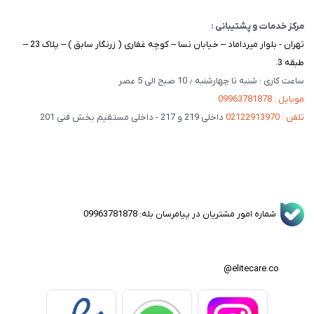
مرکز خدمات و پشتیبانی :
تهران - بلوار میرداماد – خیابان نسا – کوچه غفاری ( زرنگار سابق ) – پلاک 23 –
طبقه 3.
ساعت کاری : شنبه تا چهارشنبه ٫ 10 صبح الی 5 عصر
موبایل : 09963781878
تلفن : 02122913970
داخلی 219 و 217 - داخلی مستقیم بخش فنی 201
شماره امور مشتریان در پیامرسان بله: 09963781878
elitecare.co@