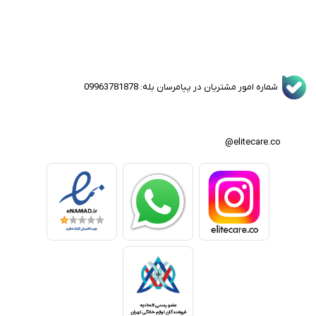
شماره امور مشتریان در پیامرسان بله: 09963781878
elitecare.co@