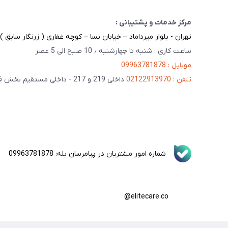
مرکز خدمات و پشتیبانی :
تهران - بلوار میرداماد – خیابان نسا – کوچه غفاری ( زرنگار سابق ) – پلاک 23 
ساعت کاری : شنبه تا چهارشنبه ٫ 10 صبح الی 5 عصر
موبایل : 09963781878
تلفن : 02122913970
داخلی 219 و 217 - داخلی مستقیم بخش فنی 201
شماره امور مشتریان در پیامرسان بله: 09963781878
elitecare.co@