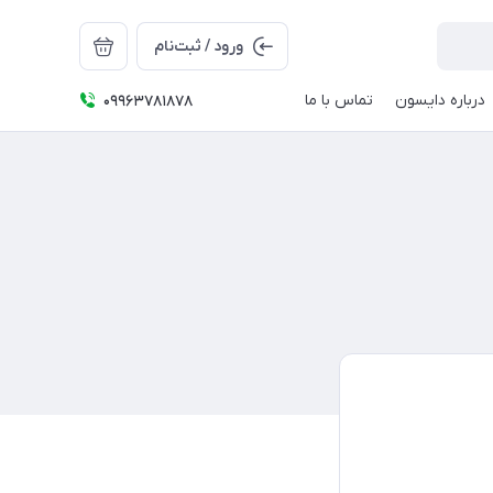
ورود / ثبت‌نام
درباره دایسون
تماس با ما
09963781878