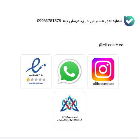
شماره امور مشتریان در پیامرسان بله: 09963781878
elitecare.co@