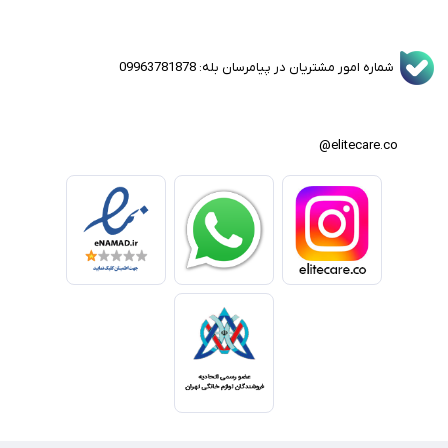
شماره امور مشتریان در پیامرسان بله: 09963781878
elitecare.co@