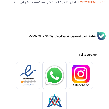
تلفن : 02122913970
داخلی 219 و 217 - داخلی مستقیم بخش فنی 201
شماره امور مشتریان در پیامرسان بله: 09963781878
elitecare.co@