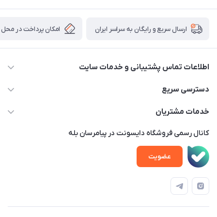
امکان پرداخت در محل
ارسال سریع و رایگان به سراسر ایران
اطلاعات تماس پشتیبانی و خدمات سایت
02122913970 داخلی 219
دسترسی سریع
info@dysonet.com
خانه
خدمات مشتریان
تهران - بلوار میرداماد – خیابان نسا – کوچه غفاری ( زرنگار سابق ) –
محصولات
امور مشتریان
پلاک 23 – طبقه 3
کانال رسمی فروشگاه دایسونت در پیامرسان بله
اخبار و مقالات
حساب کاربری
عضویت
ویدئو‌های آموزشی
قوانین و مقررات
دفترچه راهنمای محصولات
درباره ما
تماس با ما