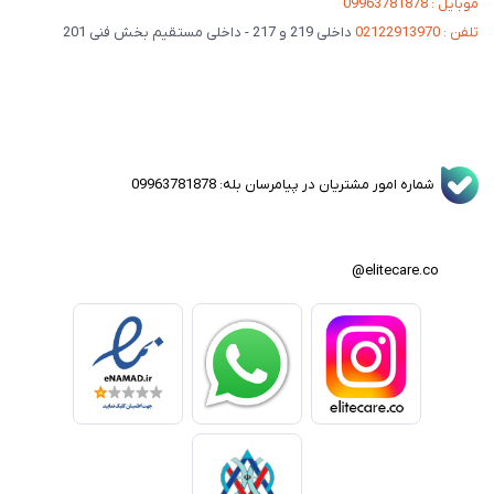
موبایل : 09963781878
تلفن : 02122913970
داخلی 219 و 217 - داخلی مستقیم بخش فنی 201
شماره امور مشتریان در پیامرسان بله: 09963781878
elitecare.co@