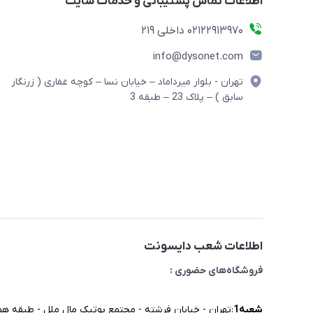
اطلاعات تماس پشتیبانی و خدمات سایت
02122913970 داخلی 219
info@dysonet.com
تهران - بلوار میرداماد – خیابان نسا – کوچه غفاری ( زرنگار
سابق ) – پلاک 23 – طبقه 3
اطلاعات شعب دایسونت
فروشگاه‌های حضوری :
شعبه‌1
:تهران - خیابان فرشته - مجتمع بوتیک مال ملل - طبقه همک