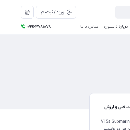
ورود / ثبت‌نام
درباره دایسون
تماس با ما
09963781878
ها، مشخصات فنی و ارزش
د خرید بهترین جارو شارژی دو کاره دایسون را دارید اما بین مدل V15s Submarine
ظافت، هر دو قابلیت