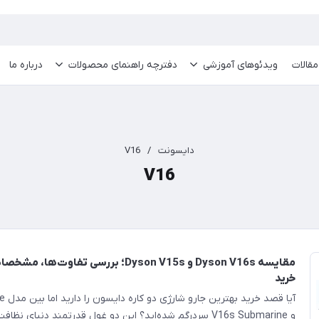
مقالات
ویدئو‌های آموزشی
دفترچه راهنمای محصولات
درباره ما
دایسونت
/
V16
V16
مقایسه Dyson V16s و Dyson V15s؛ بررسی تفاوت‌
خرید
آیا قص
و V16s Submarine سردرگم شده‌اید؟ این دو غول قدرتمند دنیای ن