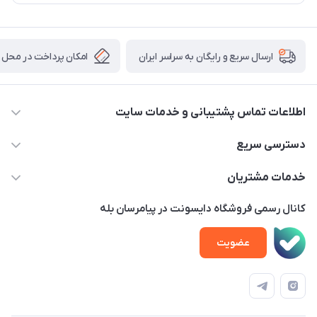
امکان پرداخت در محل
ارسال سریع و رایگان به سراسر ایران
اطلاعات تماس پشتیبانی و خدمات سایت
02122913970 داخلی 219
دسترسی سریع
info@dysonet.com
خانه
خدمات مشتریان
تهران - بلوار میرداماد – خیابان نسا – کوچه غفاری ( زرنگار سابق ) –
محصولات
امور مشتریان
پلاک 23 – طبقه 3
کانال رسمی فروشگاه دایسونت در پیامرسان بله
اخبار و مقالات
حساب کاربری
عضویت
ویدئو‌های آموزشی
قوانین و مقررات
دفترچه راهنمای محصولات
درباره ما