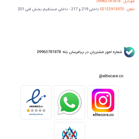
موبایل : 09963781878
تلفن : 02122913970
داخلی 219 و 217 - داخلی مستقیم بخش فنی 201
شماره امور مشتریان در پیامرسان بله: 09963781878
elitecare.co@