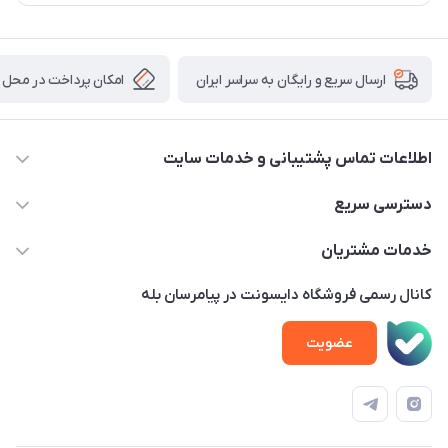
امکان پرداخت در محل
ارسال سریع و رایگان به سراسر ایران
اطلاعات تماس پشتیبانی و خدمات سایت
02122913970 داخلی 219
دسترسی سریع
info@dysonet.com
خانه
خدمات مشتریان
تهران - بلوار میرداماد – خیابان نسا – کوچه غفاری ( زرنگار سابق ) –
محصولات
امور مشتریان
پلاک 23 – طبقه 3
کانال رسمی فروشگاه دایسونت در پیامرسان بله
اخبار و مقالات
حساب کاربری
عضویت
ویدئو‌های آموزشی
قوانین و مقررات
دفترچه راهنمای محصولات
درباره ما