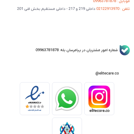
موبایل : 09963781878
تلفن : 02122913970
داخلی 219 و 217 - داخلی مستقیم بخش فنی 201
شماره امور مشتریان در پیامرسان بله: 09963781878
elitecare.co@