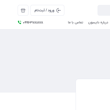
ورود / ثبت‌نام
درباره دایسون
تماس با ما
09963781878