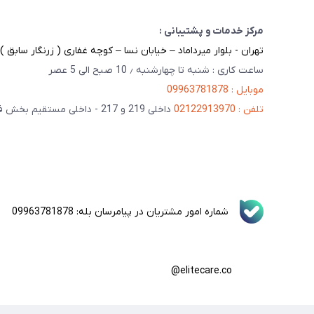
مرکز خدمات و پشتیبانی :
تهران - بلوار میرداماد – خیابان نسا – کوچه غفاری ( زرنگار سابق ) – پلاک 23 
ساعت کاری : شنبه تا چهارشنبه ٫ 10 صبح الی 5 عصر
موبایل : 09963781878
تلفن : 02122913970
داخلی 219 و 217 - داخلی مستقیم بخش فنی 201
شماره امور مشتریان در پیامرسان بله: 09963781878
elitecare.co@