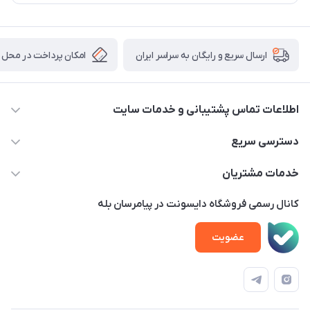
امکان پرداخت در محل
ارسال سریع و رایگان به سراسر ایران
اطلاعات تماس پشتیبانی و خدمات سایت
02122913970 داخلی 219
دسترسی سریع
info@dysonet.com
خانه
خدمات مشتریان
تهران - بلوار میرداماد – خیابان نسا – کوچه غفاری ( زرنگار سابق ) –
محصولات
امور مشتریان
پلاک 23 – طبقه 3
کانال رسمی فروشگاه دایسونت در پیامرسان بله
اخبار و مقالات
حساب کاربری
عضویت
ویدئو‌های آموزشی
قوانین و مقررات
دفترچه راهنمای محصولات
درباره ما