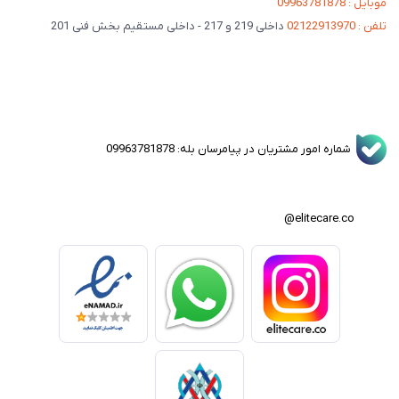
موبایل : 09963781878
تلفن : 02122913970
داخلی 219 و 217 - داخلی مستقیم بخش فنی 201
شماره امور مشتریان در پیامرسان بله: 09963781878
elitecare.co@