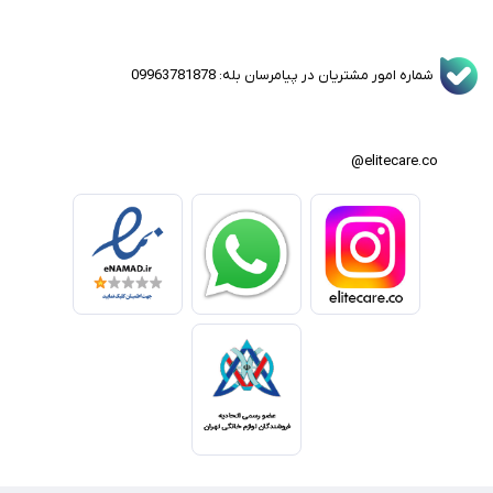
شماره امور مشتریان در پیامرسان بله: 09963781878
elitecare.co@