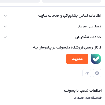
اطلاعات تماس پشتیبانی و خدمات سایت
02122913970 داخلی 219
دسترسی سریع
info@dysonet.com
خانه
خدمات مشتریان
تهران - بلوار میرداماد – خیابان نسا – کوچه غفاری ( زرنگار سابق ) –
محصولات
امور مشتریان
پلاک 23 – طبقه 3
کانال رسمی فروشگاه دایسونت در پیامرسان بله
اخبار و مقالات
حساب کاربری
عضویت
ویدئو‌های آموزشی
قوانین و مقررات
دفترچه راهنمای محصولات
درباره ما
تماس با ما
اطلاعات شعب دایسونت
فروشگاه‌های حضوری :