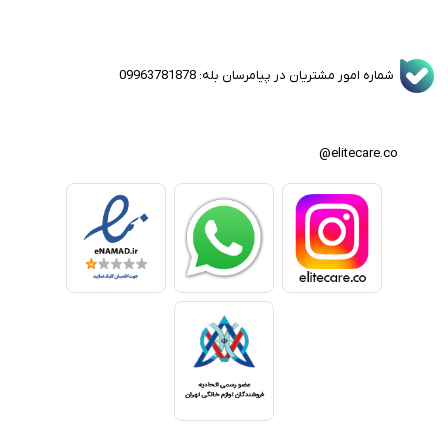
شماره امور مشتریان در پیامرسان بله: 09963781878
elitecare.co@