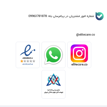
شماره امور مشتریان در پیامرسان بله: 09963781878
elitecare.co@