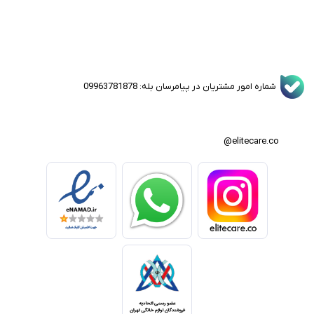
شماره امور مشتریان در پیامرسان بله: 09963781878
elitecare.co@