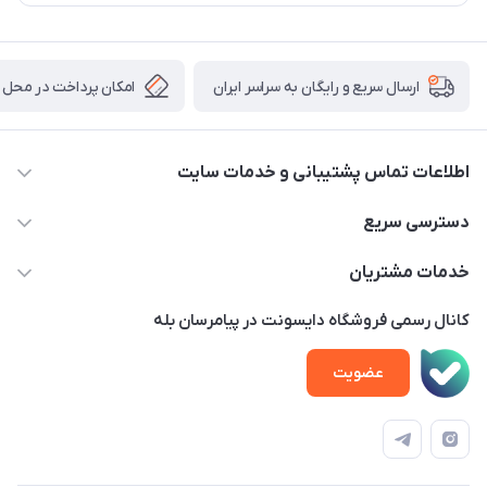
امکان پرداخت در محل
ارسال سریع و رایگان به سراسر ایران
اطلاعات تماس پشتیبانی و خدمات سایت
02122913970 داخلی 219
دسترسی سریع
info@dysonet.com
خانه
خدمات مشتریان
تهران - بلوار میرداماد – خیابان نسا – کوچه غفاری ( زرنگار سابق ) –
محصولات
امور مشتریان
پلاک 23 – طبقه 3
کانال رسمی فروشگاه دایسونت در پیامرسان بله
اخبار و مقالات
حساب کاربری
عضویت
ویدئو‌های آموزشی
قوانین و مقررات
دفترچه راهنمای محصولات
درباره ما