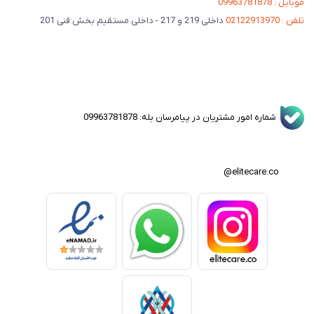
موبایل : 09963781878
تلفن : 02122913970
داخلی 219 و 217 - داخلی مستقیم بخش فنی 201
شماره امور مشتریان در پیامرسان بله: 09963781878
elitecare.co@