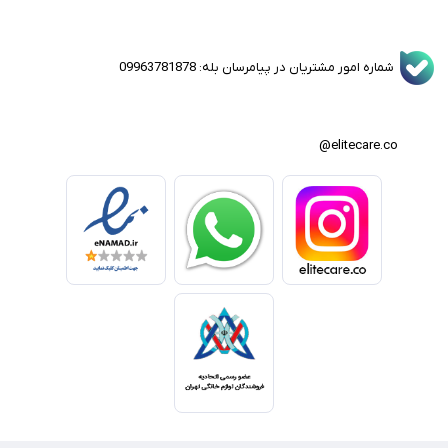
شماره امور مشتریان در پیامرسان بله: 09963781878
elitecare.co@