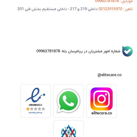
موبایل : 09963781878
تلفن : 02122913970
داخلی 219 و 217 - داخلی مستقیم بخش فنی 201
شماره امور مشتریان در پیامرسان بله: 09963781878
elitecare.co@