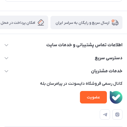
امکان پرداخت در محل
ارسال سریع و رایگان به سراسر ایران
اطلاعات تماس پشتیبانی و خدمات سایت
02122913970 داخلی 219
دسترسی سریع
info@dysonet.com
خانه
خدمات مشتریان
تهران - بلوار میرداماد – خیابان نسا – کوچه غفاری ( زرنگار سابق ) –
محصولات
امور مشتریان
پلاک 23 – طبقه 3
کانال رسمی فروشگاه دایسونت در پیامرسان بله
اخبار و مقالات
حساب کاربری
عضویت
ویدئو‌های آموزشی
قوانین و مقررات
دفترچه راهنمای محصولات
درباره ما