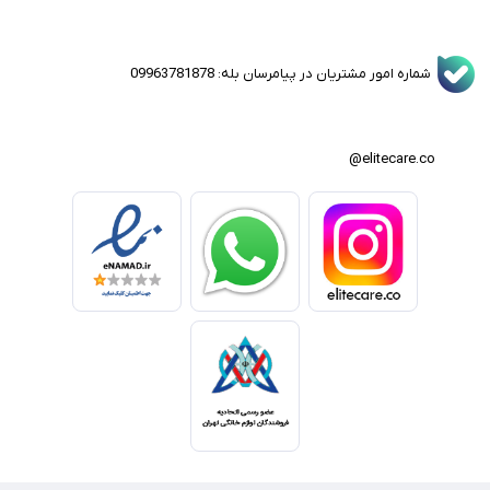
شماره امور مشتریان در پیامرسان بله: 09963781878
elitecare.co@