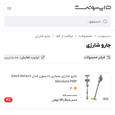
دایسونت
/
محصولات
/
مراقبت از کف
/
جارو شارژی
جارو شارژی
فیلتر محصولات
ترتیب نمایش
:
جدیدترین
جارو شارژی عصایی دایسون مدل Gen5 detect
Absolute PIRP
3
126,000,000
121,500,000
4٪
تومان