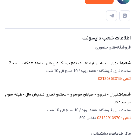
قوانین و مقررات
دفترچه راهنمای محصولات
درباره ما
تماس با ما
اطلاعات شعب دایسونت
فروشگاه‌های حضوری :
شعبه‌1
:تهران - خیابان فرشته - مجتمع بوتیک مال ملل - طبقه همکف - واحد 7.
ساعت کاری فروشگاه : همه روزه / 10 صبح الی 10 شب.
تلفن :02126353015
شعبه‌2
:تهران - هروی - خیابان موسوی - مجتمع تجاری هدیش مال - طبقه سوم
- واحد 367.
ساعت کاری فروشگاه: همه روزه / 10 صبح الی 10 شب.
تلفن : 02122913970
داخلی 502
مرکز خدمات و پشتیبانی :