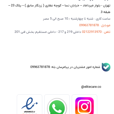
تهران - بلوار میرداماد – خیابان نسا – کوچه غفاری ( زرنگار سابق ) – پلاک 23 –
طبقه 3.
ساعت کاری : شنبه تا چهارشنبه ٫ 10 صبح الی 5 عصر
موبایل : 09963781878
تلفن : 02122913970
داخلی 219 و 217 - داخلی مستقیم بخش فنی 201
شماره امور مشتریان در پیامرسان بله: 09963781878
elitecare.co@