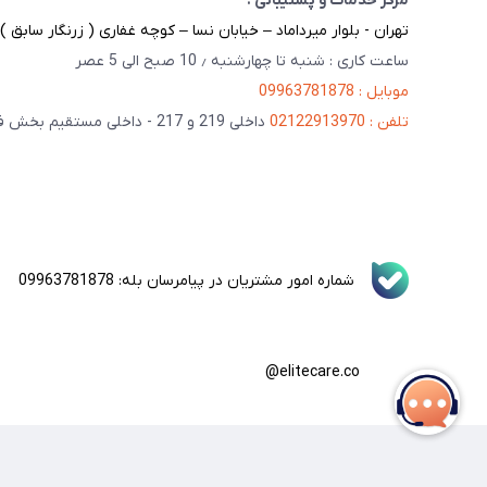
مرکز خدمات و پشتیبانی :
تهران - بلوار میرداماد – خیابان نسا – کوچه غفاری ( زرنگار سابق ) – پلاک 23 
ساعت کاری : شنبه تا چهارشنبه ٫ 10 صبح الی 5 عصر
موبایل : 09963781878
تلفن : 02122913970
داخلی 219 و 217 - داخلی مستقیم بخش فنی 201
شماره امور مشتریان در پیامرسان بله: 09963781878
elitecare.co@