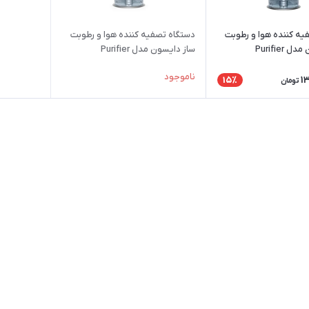
یه کننده هوا و رطوبت
دستگاه تصفیه کننده هوا و رطوبت
ساز دایسون مدل Purifier
ساز دایسون مدل Purifier
Humidify+Cool formaldehyde
Humidify+Cool P
ناموجود
PH04 WHGD
1
15٪
تومان