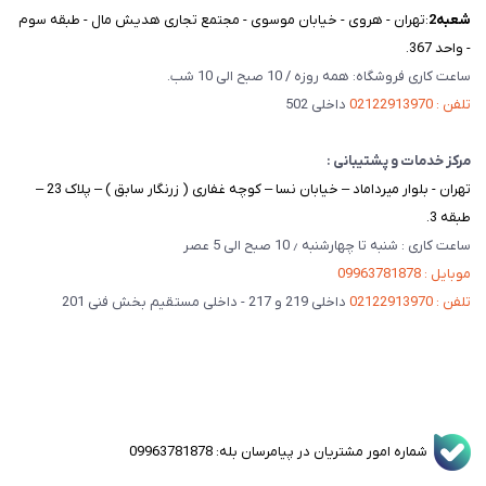
شعبه‌2
:تهران - هروی - خیابان موسوی - مجتمع تجاری هدیش مال - طبقه سوم
- واحد 367.
ساعت کاری فروشگاه: همه روزه / 10 صبح الی 10 شب.
تلفن : 02122913970
داخلی 502
مرکز خدمات و پشتیبانی :
تهران - بلوار میرداماد – خیابان نسا – کوچه غفاری ( زرنگار سابق ) – پلاک 23 –
طبقه 3.
ساعت کاری : شنبه تا چهارشنبه ٫ 10 صبح الی 5 عصر
موبایل : 09963781878
تلفن : 02122913970
داخلی 219 و 217 - داخلی مستقیم بخش فنی 201
شماره امور مشتریان در پیامرسان بله: 09963781878