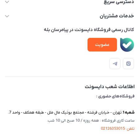
02122913970 داخلی 219
دسترسی سریع
info@dysonet.com
خانه
خدمات مشتریان
تهران - بلوار میرداماد – خیابان نسا – کوچه غفاری ( زرنگار سابق ) –
محصولات
امور مشتریان
پلاک 23 – طبقه 3
کانال رسمی فروشگاه دایسونت در پیامرسان بله
اخبار و مقالات
حساب کاربری
عضویت
ویدئو‌های آموزشی
قوانین و مقررات
دفترچه راهنمای محصولات
درباره ما
تماس با ما
اطلاعات شعب دایسونت
فروشگاه‌های حضوری :
شعبه‌1
:تهران - خیابان فرشته - مجتمع بوتیک مال ملل - طبقه همکف - واحد 7.
ساعت کاری فروشگاه : همه روزه / 10 صبح الی 10 شب.
تلفن :02126353015