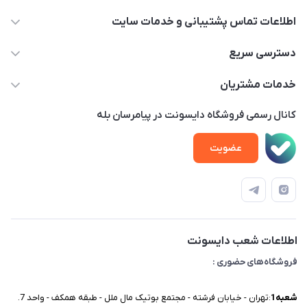
اطلاعات تماس پشتیبانی و خدمات سایت
02122913970 داخلی 219
دسترسی سریع
info@dysonet.com
خانه
خدمات مشتریان
تهران - بلوار میرداماد – خیابان نسا – کوچه غفاری ( زرنگار سابق ) –
محصولات
امور مشتریان
پلاک 23 – طبقه 3
کانال رسمی فروشگاه دایسونت در پیامرسان بله
اخبار و مقالات
حساب کاربری
عضویت
ویدئو‌های آموزشی
قوانین و مقررات
دفترچه راهنمای محصولات
درباره ما
تماس با ما
اطلاعات شعب دایسونت
فروشگاه‌های حضوری :
شعبه‌1
:تهران - خیابان فرشته - مجتمع بوتیک مال ملل - طبقه همکف - واحد 7.