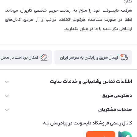
ندارد.
شرکت دایسونت خود را ملزم به رعایت حریم شخصی کاربران می‌داند،
لطفا در صورت مشاهده هرگونه تخلف، مراتب را از طریق کانال‏‌های
ارتباطی ذکر شده با ما در میان بگذارید.
امکان پرداخت در محل
ارسال سریع و رایگان به سراسر ایران
اطلاعات تماس پشتیبانی و خدمات سایت
02122913970 داخلی 219
دسترسی سریع
info@dysonet.com
خانه
خدمات مشتریان
تهران - بلوار میرداماد – خیابان نسا – کوچه غفاری ( زرنگار سابق ) –
محصولات
امور مشتریان
پلاک 23 – طبقه 3
کانال رسمی فروشگاه دایسونت در پیامرسان بله
اخبار و مقالات
حساب کاربری