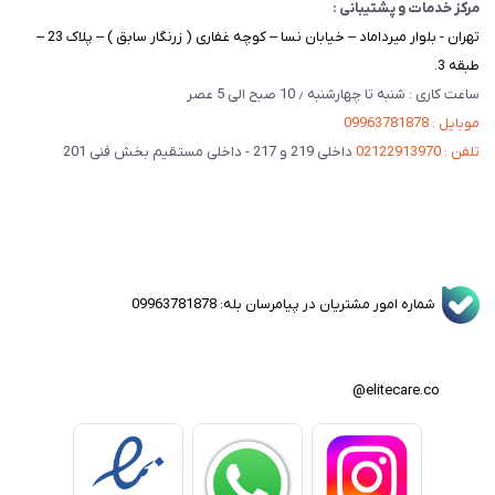
مرکز خدمات و پشتیبانی :
تهران - بلوار میرداماد – خیابان نسا – کوچه غفاری ( زرنگار سابق ) – پلاک 23 –
طبقه 3.
ساعت کاری : شنبه تا چهارشنبه ٫ 10 صبح الی 5 عصر
موبایل : 09963781878
تلفن : 02122913970
داخلی 219 و 217 - داخلی مستقیم بخش فنی 201
شماره امور مشتریان در پیامرسان بله: 09963781878
elitecare.co@