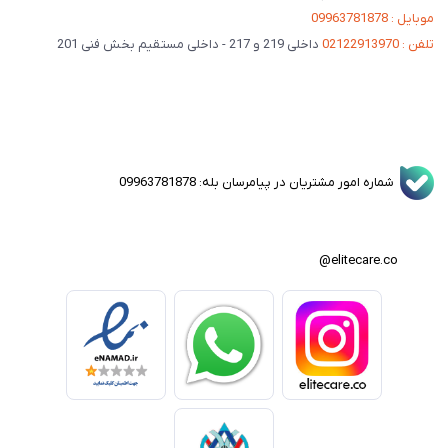
موبایل : 09963781878
تلفن : 02122913970
داخلی 219 و 217 - داخلی مستقیم بخش فنی 201
شماره امور مشتریان در پیامرسان بله: 09963781878
elitecare.co@