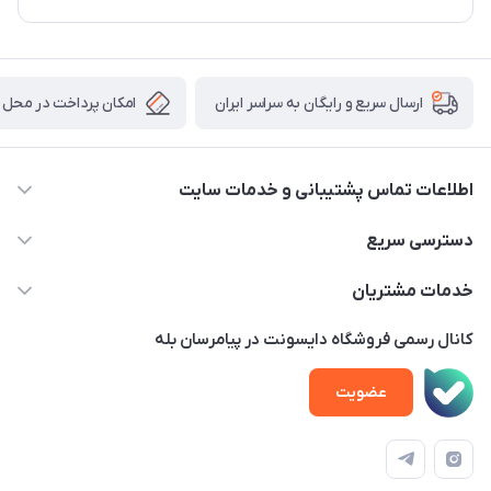
امکان پرداخت در محل
ارسال سریع و رایگان به سراسر ایران
اطلاعات تماس پشتیبانی و خدمات سایت
02122913970 داخلی 219
دسترسی سریع
info@dysonet.com
خانه
خدمات مشتریان
تهران - بلوار میرداماد – خیابان نسا – کوچه غفاری ( زرنگار سابق ) –
محصولات
امور مشتریان
پلاک 23 – طبقه 3
کانال رسمی فروشگاه دایسونت در پیامرسان بله
اخبار و مقالات
حساب کاربری
عضویت
ویدئو‌های آموزشی
قوانین و مقررات
دفترچه راهنمای محصولات
درباره ما