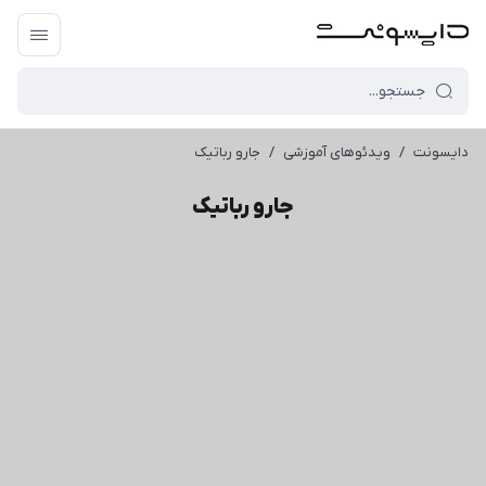
دایسونت
/
ویدئو‌های آموزشی
/
جارو رباتیک
جارو رباتیک