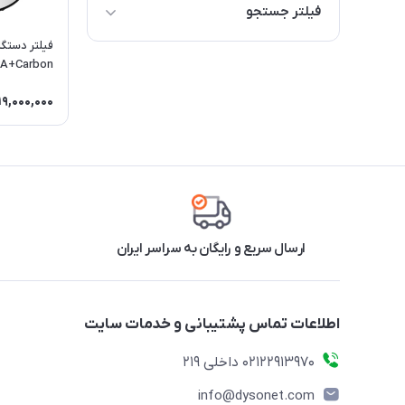
فیلتر جستجو
فیلتر هپا
فیلتر دستگ
PA+Carbon
فیلتر کربن فعال
19,000,000
HEPA+Carbon filter
ارسال سریع و رایگان به سراسر ایران
اطلاعات تماس پشتیبانی و خدمات سایت
02122913970 داخلی 219
info@dysonet.com