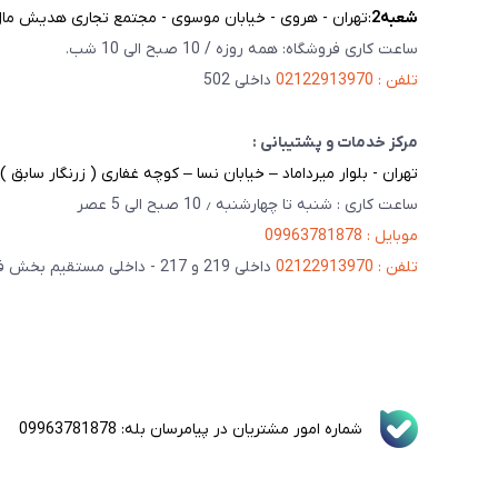
شعبه‌2
:تهران - هروی - خیابان موسوی - مجتمع تجاری هدیش مال - 
ساعت کاری فروشگاه: همه روزه / 10 صبح الی 10 شب.
تلفن : 02122913970
داخلی 502
مرکز خدمات و پشتیبانی :
تهران - بلوار میرداماد – خیابان نسا – کوچه غفاری ( زرنگار سابق ) – پلاک 23 
ساعت کاری : شنبه تا چهارشنبه ٫ 10 صبح الی 5 عصر
موبایل : 09963781878
تلفن : 02122913970
داخلی 219 و 217 - داخلی مستقیم بخش فنی 201
شماره امور مشتریان در پیامرسان بله: 09963781878