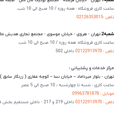
شعبه‌1
:تهران - خیابان فرشته - مجتمع بوتیک مال ملل - طبقه همک
ساعت کاری فروشگاه : همه روزه / 10 صبح الی 10 شب.
تلفن :02126353015
شعبه‌2
:تهران - هروی - خیابان موسوی - مجتمع تجاری هدیش مال - 
ساعت کاری فروشگاه: همه روزه / 10 صبح الی 10 شب.
تلفن : 02122913970
داخلی 502
مرکز خدمات و پشتیبانی :
تهران - بلوار میرداماد – خیابان نسا – کوچه غفاری ( زرنگار سابق ) – پلاک 23 
ساعت کاری : شنبه تا چهارشنبه ٫ 10 صبح الی 5 عصر
موبایل : 09963781878
تلفن : 02122913970
داخلی 219 و 217 - داخلی مستقیم بخش فنی 201