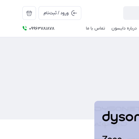
ورود / ثبت‌نام
درباره دایسون
تماس با ما
09963781878