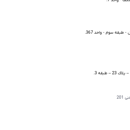
ف - واحد 7.
طبقه سوم - واحد 367.
– طبقه 3.