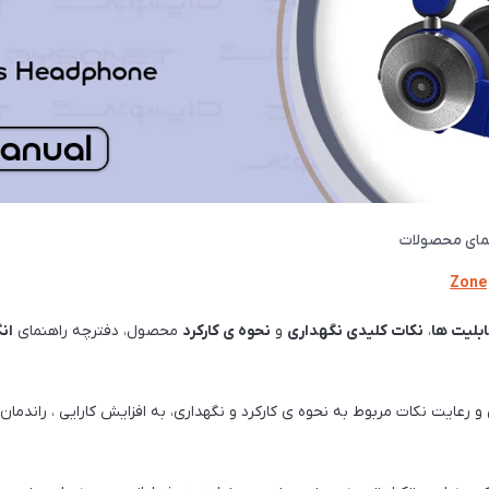
مای محصولات
Zone
ابليت ها
،
نكات كليدی نگهداری
و
نحوه ی كاركرد
محصول، دفترچه راهنمای
ان
 و رعايت نكات مربوط به نحوه ی كاركرد و نگهداری، به افزايش كارايی ، راندم