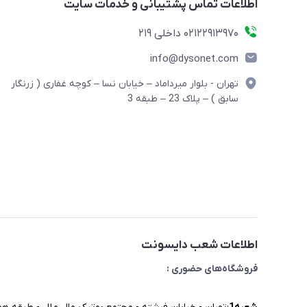
اطلاعات تماس پشتیبانی و خدمات سایت
02122913970 داخلی 219
info@dysonet.com
تهران - بلوار میرداماد – خیابان نسا – کوچه غفاری ( زرنگار
سابق ) – پلاک 23 – طبقه 3
اطلاعات شعب دایسونت
فروشگاه‌های حضوری :