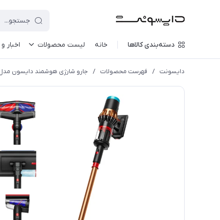
دسته‌بندی کالاها
خانه
لیست محصولات
اخبار و 
دایسونت
/
فهرست محصولات
/
جارو شارژی هوشمند دایسون مدل 6s Piston Animal Submarine CPRBLK