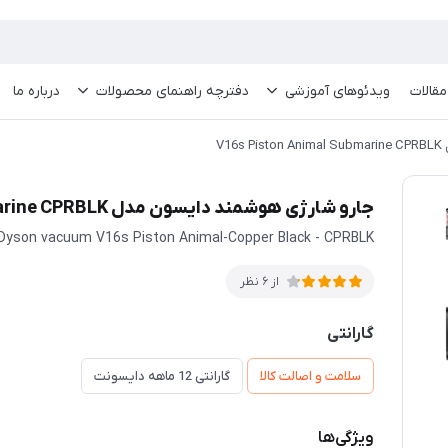
مقالات
ویدئو‌های آموزشی
دفترچه راهنمای محصولات
درباره ما
V1
جارو شارژی هوشمند دایسون مدل V16s Piston Animal Submarine CPRBLK
Dyson vacuum V16s Piston Animal-Copper Black - CPRBLK
از 6 نظر
گارانتی
سلامت و اصالت کالا
گارانتی 12 ماهه دایسونت
ویژگی‌ها