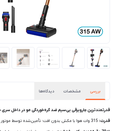
بررسی
مشخصات
دیدگاه‌ها
قدرتمندترین جاروبرقی بی‌سیم ضد گره‌خوردگی مو در داخل سری ج
قدرت:
315 وات هوا با مکش بدون افت؛ تأمین‌شده توسط موتور دیجیتال جدید Hyperdymium™ دایسون با توان 900 وات.