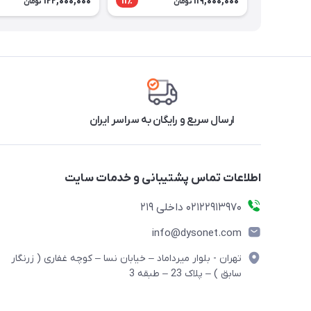
122,000,000
119,000,000
11٪
تومان
تومان
ارسال سریع و رایگان به سراسر ایران
اطلاعات تماس پشتیبانی و خدمات سایت
02122913970 داخلی 219
info@dysonet.com
تهران - بلوار میرداماد – خیابان نسا – کوچه غفاری ( زرنگار
سابق ) – پلاک 23 – طبقه 3