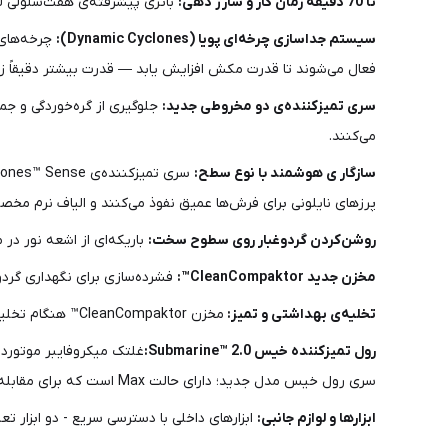
تا 70 دقیقه زمان کار و شارژ دهی:
باتری پیشرفته‌ی هفت‌سلولی لی
سیستم جداسازی چرخه‌ای پویا (Dynamic Cyclones):
چرخه‌های 
فعال می‌شوند تا قدرت مکش افزایش یابد — قدرت بیشتر دقیقاً زمان
سری تمیزکننده‌ی دو مخروطی جدید:
می‌کنند.
سازگار ی هوشمند با نوع سطح:
سری تمیزکننده‌ی All Floor Cones™ Sense به‌صورت خودکار توان و سرعت برس را تنظیم می‌کند.
پرزهای نایلونی برای فرش‌ها عمیق نفوذ می‌کنند و الیاف نرم 
روشن‌کردن گردوغبار روی سطوح سخت:
باریکه‌ای از اشعه نور در 
مخزن جدید CleanCompaktor™:
فشرده‌سازی برای نگهداری گردوغبار ۳۰ روز - مخزن CleanCompaktor™ دایسون در حین تمیز کردن گردوغبار و زباله را فشرده می‌کند 
تخلیه‌ی بهداشتی و تمیز:
مخزن CleanCompaktor™ هنگام تخلیه به‌صورت خودکار پاک می‌شود و هیچ گردوغبار یا موی گره‌خورده‌ای باقی نمی‌گذارد.
رول تمیزکننده خیس Submarine™ 2.0:
سری رول خیس مدل جدید؛ دارای حالت Max است که برای مقابله و از بین بردن لکه‌های سرسخت‌تر طراحی شده است.
ابزارها و لوازم جانبی:
ابزارهای داخلی با دسترسی سریع - دو ابزار تعب