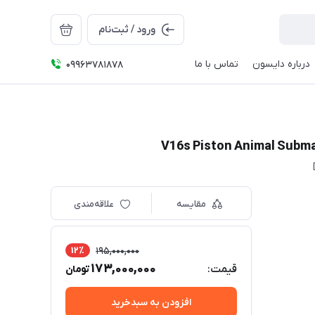
ورود / ثبت‌نام
درباره دایسون
تماس با ما
09963781878
مقایسه
علاقه‌مندی
12٪
195,000,000
173,000,000
قیمت:
تومان
افزودن به سبدخرید