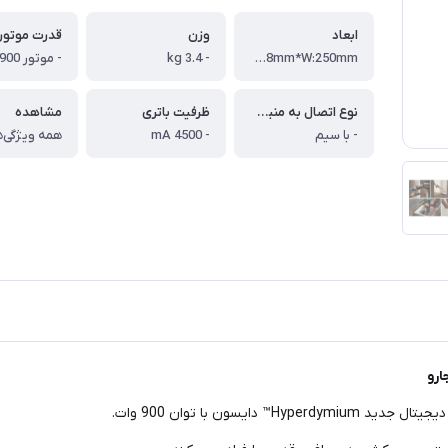
ابعاد
وزن
قدرت موتور
- 3.4 kg
H:259mm*L:1298mm*W:250mm
نوع اتصال به منبع تغذیه
ظرفیت باتری
مشاهده
- با سیم
- 4500 mA
همه ویژگی‌ه
ارو